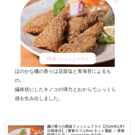
ほのかな磯の香りは花藻塩と青海苔によるも
の。
繊維状にしたキノコの弾力とおからでふっくら
感を生み出しました。
磯の香りの精進フィッシュフライ【2026年2月7
日発送分】 | 素食カフェRen ネット通販 ～ 菜食