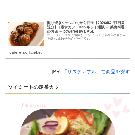
照り焼きソースのおから団子【2026年2月7日発
送分】 | 素食カフェRen ネット通販 ～ 菜食料理
のお店 ～ powered by BASE
プラントベースで五葷抜き。ソイミンチと京都産のおから
を使った団子の紹介ページです。
caferen.official.ec
[PR]
「サステナブル」で商品を探す
ソイミートの定番カツ