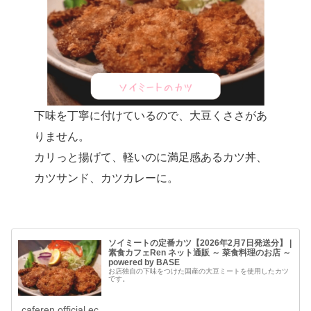
下味を丁寧に付けているので、大豆くささがあ
りません。
カリっと揚げて、軽いのに満足感あるカツ丼、
カツサンド、カツカレーに。
ソイミートの定番カツ【2026年2月7日発送分】 |
素食カフェRen ネット通販 ～ 菜食料理のお店 ～
powered by BASE
お店独自の下味をつけた国産の大豆ミートを使用したカツ
です。
caferen.official.ec