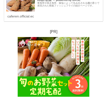
料理のお店 ～ powered by BASE
青海苔や焼き海苔、藻塩によって生み出される磯の香りで
表現された精進フィッシュフライの紹介ページです。
caferen.official.ec
[PR]