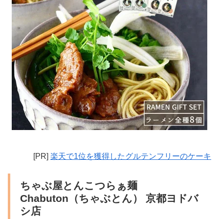
[PR]
楽天で1位を獲得したグルテンフリーのケーキ
ちゃぶ屋とんこつらぁ麺
Chabuton（ちゃぶとん） 京都ヨドバ
シ店