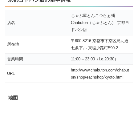
ちゃぶ屋とんこつらぁ麺
店名
Chabuton（ちゃぶとん） 京都ヨ
ドバシ店
〒600-8216 京都市下京区烏丸通
所在地
七条下ル 東塩少路町590-2
営業時間
11:00 – 23:00（l.o.20:30）
http://www.chabuton.com/chabut
URL
on/shop/eachshop/kyoto.html
地図