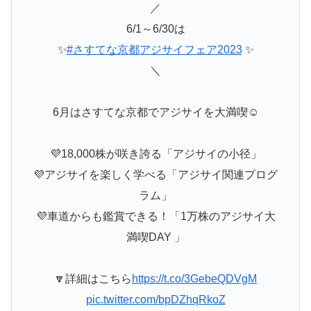
／
6/1～6/30は
✨
#さすてな京都アジサイフェア2023
✨
＼
6月はさすてな京都でアジサイを大満喫☺️
💜18,000株が咲き誇る「アジサイの小径」
💜アジサイを楽しく学べる「アジサイ関連プログ
ラム」
💜車道からも鑑賞できる！「1万株のアジサイ大
満喫DAY 」
🔽詳細はこちら
https://t.co/3GebeQDVgM
pic.twitter.com/bpDZhqRkoZ